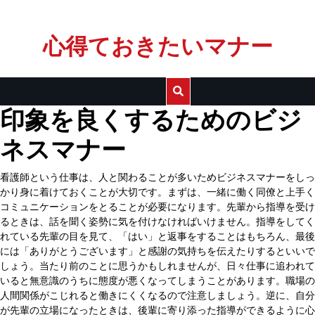
Skip
心得ておきたいマナー
to
content
印象を良くするためのビジ
ネスマナー
看護師という仕事は、人と関わることが多いためビジネスマナーをしっ
かり身に着けておくことが大切です。まずは、一緒に働く同僚と上手く
コミュニケーションをとることが必要になります。先輩から指導を受け
るときは、話を聞く姿勢に気を付けなければいけません。指導をしてく
れている先輩の目を見て、「はい」と返事をすることはもちろん、最後
には「ありがとうございます」と感謝の気持ちを伝えたりするといいで
しょう。当たり前のことに思うかもしれませんが、日々仕事に追われて
いると無意識のうちに態度が悪くなってしまうことがあります。職場の
人間関係がこじれると働きにくくなるので注意しましょう。逆に、自分
が先輩の立場になったときは、後輩に寄り添った指導ができるように心